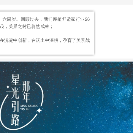
二十六周岁。回顾过去，我们厚植舒适家行业26
茂，美景之树已蔚然成林；
在沉淀中创新，在沃土中深耕，孕育了美景战